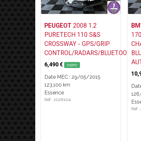
Voir ce Véhicule
PEUGEOT
2008 1.2
B
PURETECH 110 S&S
170
CROSSWAY - GPS/GRIP
CH
CONTROL/RADARS/BLUETOOTH
BL
AU
6,490 €
DISPO
10,
Date MEC : 29/05/2015
123,100 km
Dat
Essence
126
Réf : 2026104
Ess
Réf 