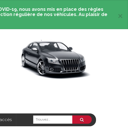
OVID-19, nous avons mis en place des règles
×
ction régulière de nos véhicules. Au plaisir de
 accès