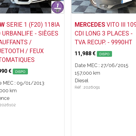
Voir ce Véhicule
Voir ce Véhicule
MW
SERIE 1 (F20) 118IA
MERCEDES
VITO III 10
 URBANLIFE - SIÈGES
CDI LONG 3 PLACES -
AUFFANTS /
TVA RECUP. - 9990HT
UETOOTH / FEUX
11,988 €
DISPO
TOMATIQUES
Date MEC : 27/06/2015
990 €
DISPO
157,000 km
Diesel
e MEC : 09/01/2013
Réf : 2026091
,000 km
ence
: 2026102