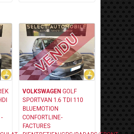
Voir ce Véhicule
REK
VOLKSWAGEN
GOLF
HDI
SPORTVAN 1.6 TDI 110
BLUEMOTION
 -
CONFORTLINE-
FACTURES