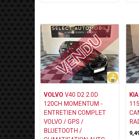
Voir ce Véhicule
VOLVO
V40 D2 2.0D
KIA
120CH MOMENTUM -
115
ENTRETIEN COMPLET
CA
VOLVO / GPS /
RA
BLUETOOTH /
9,4