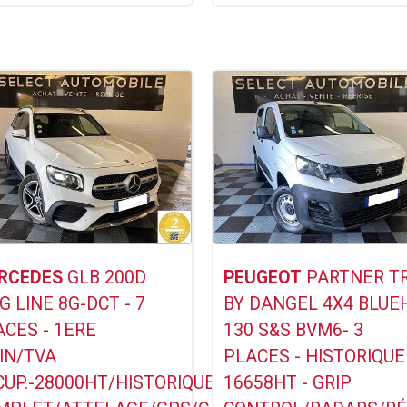
Voir ce Véhicule
Voir ce Véhicule
RCEDES
GLB 200D
PEUGEOT
PARTNER T
 LINE 8G-DCT - 7
BY DANGEL 4X4 BLUE
ACES - 1ERE
130 S&S BVM6- 3
IN/TVA
PLACES - HISTORIQUE
CUP.-28000HT/HISTORIQUE
16658HT - GRIP