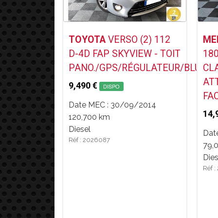
Voir ce Véhicule
TOYOTA
VERSO (2) 112
ME
D-4D FAP SKYVIEW - TOIT
180
PANO./GPS/RÉGULATEUR/BLUET
CLA
AT
9,490 €
DISPO
FA
Date MEC : 30/09/2014
14,
120,700 km
Diesel
Dat
Réf : 2026087
79,
Dies
Réf 