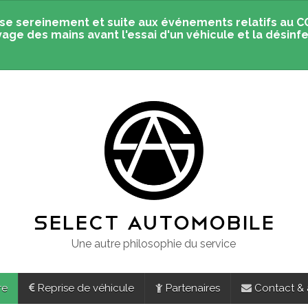
se sereinement et suite aux événements relatifs au C
vage des mains avant l'essai d'un véhicule et la désinfe
SELECT AUTOMOBILE
Une autre philosophie du service
re
Reprise de véhicule
Partenaires
Contact &