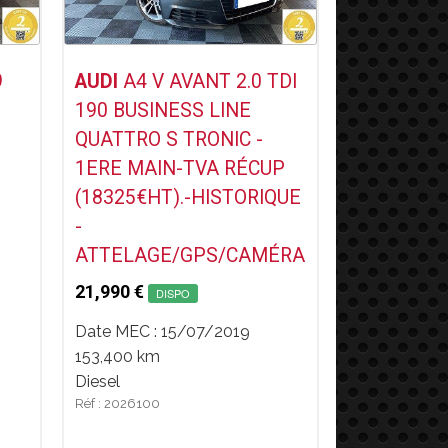
Voir ce Véhicule
9
AUDI
A4 V AVANT 2.0 TDI
190 BUSINESS LINE
QUATTRO S TRONIC -
1ERE MAIN-TVA RÉCUP
(18325€HT).-HISTORIQUE
-
ATTELAGE/GPS/CAMÉRA
21,990 €
DISPO
Date MEC : 15/07/2019
153,400 km
Diesel
Réf : 2026100