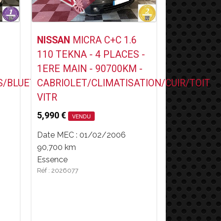
Voir ce Véhicule
NISSAN
MICRA C+C 1.6
110 TEKNA - 4 PLACES -
1ERE MAIN - 90700KM -
S/BLUETOOTH
CABRIOLET/CLIMATISATION/CUIR/TOIT
VITR
5,990 €
VENDU
Date MEC : 01/02/2006
90,700 km
Essence
Réf : 2026077