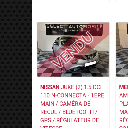
Voir ce Véhicule
NISSAN
JUKE (2) 1.5 DCI
ME
110 N-CONNECTA - 1ERE
AMG
MAIN / CAMÉRA DE
PL
RECUL / BLUETOOTH /
MA
GPS / RÉGULATEUR DE
RÉ