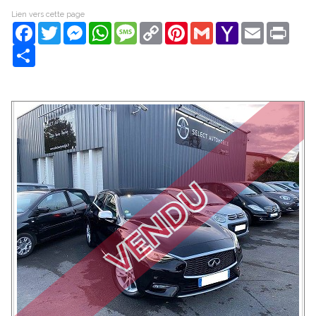
Lien vers cette page
Facebook
Twitter
Messenger
WhatsApp
Message
Copy
Pinterest
Gmail
Yahoo
Email
Print
Link
Mail
Share