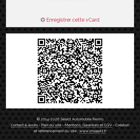
Enregistrer cette vCard
© 2014-2026 Select Automobile Reims
Contact & accès
-
Plan du site
-
Mentions, Garanties et CGV
- Création
et référencement du site :
www.impaakt.fr