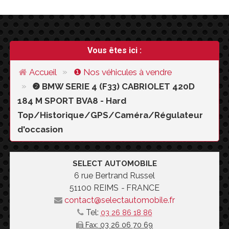
Vous êtes ici :
Accueil
❶
Nos véhicules
à vendre
❷ BMW SERIE 4 (F33) CABRIOLET 420D
184 M SPORT BVA8 - Hard
Top/Historique/GPS/Caméra/Régulateur
d'occasion
SELECT AUTOMOBILE
6 rue Bertrand Russel
51100
REIMS
-
FRANCE
contact@selectautomobile.fr
Tel:
03 26 86 18 86
Fax:
03 26 06 70 69