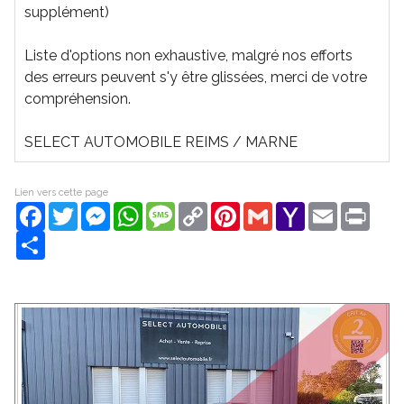
supplément)
Liste d'options non exhaustive, malgré nos efforts
des erreurs peuvent s'y être glissées, merci de votre
compréhension.
SELECT AUTOMOBILE REIMS / MARNE
Lien vers cette page
Facebook
Twitter
Messenger
WhatsApp
Message
Copy
Pinterest
Gmail
Yahoo
Email
Print
Link
Mail
Share