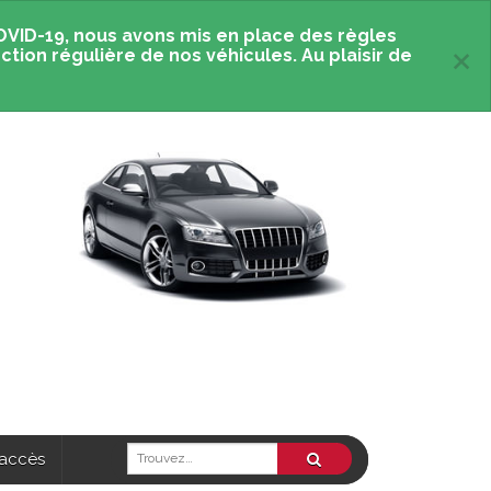
OVID-19, nous avons mis en place des règles
×
ction régulière de nos véhicules. Au plaisir de
 accès