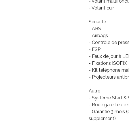
- Volant multifonct
- Volant cuir
Sécurité
- ABS
- Airbags
- Contrôle de pres
- ESP
- Feux de jour à L
- Fixations ISOFIX
- Kit téléphone mai
- Projecteurs antibr
Autre
- Système Start &
- Roue galette de 
- Garantie 3 mois (
supplément)