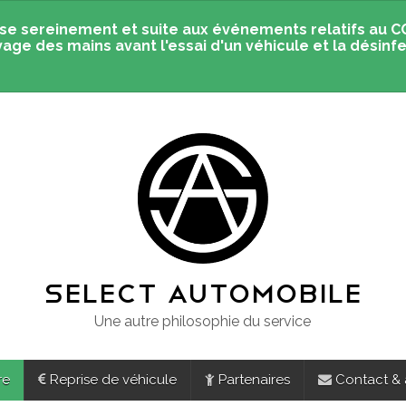
se sereinement et suite aux événements relatifs au C
vage des mains avant l'essai d'un véhicule et la désinfe
SELECT AUTOMOBILE
Une autre philosophie du service
re
Reprise de véhicule
Partenaires
Contact &