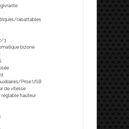
égivrante
ctriques/rabattables
2/3
tomatique bizone
e
S
lisée
rd
auxiliaires/Prise USB
ur de vitesse
 réglable hauteur
s