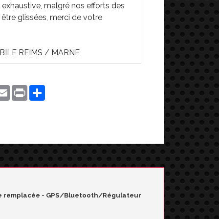
 exhaustive, malgré nos efforts des
 être glissées, merci de votre
ILE REIMS / MARNE
ahoo
Email
Print
Share
il
ame remplacée - GPS/Bluetooth/Régulateur