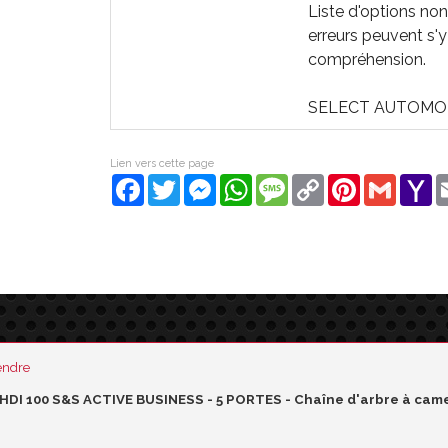
Liste d'options non
erreurs peuvent s'y
compréhension.
SELECT AUTOMOB
Lien vers cette page
Facebook
Twitter
Messenger
WhatsApp
Message
Copy
Pinterest
Gmail
Y
Link
Ma
endre
EHDI 100 S&S ACTIVE BUSINESS - 5 PORTES - Chaîne d'arbre à c