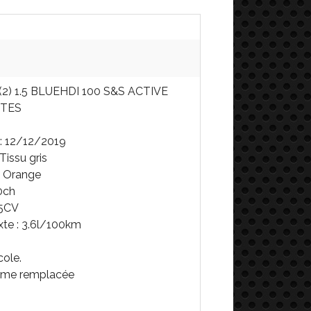
2) 1.5 BLUEHDI 100 S&S ACTIVE
RTES
 : 12/12/2019
 Tissu gris
 : Orange
0ch
 5CV
te : 3.6l/100km
cole.
came remplacée
s