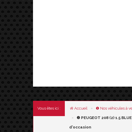
Vous êtes ici :
Accueil
❶
Nos véhicules
à v
❷ PEUGEOT 208 (2) 1.5 BLU
d'occasion