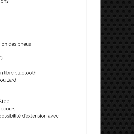
ions
sion des pneus
ED
n libre bluetooth
ouillard
 Stop
secours
possibilité d'extension avec